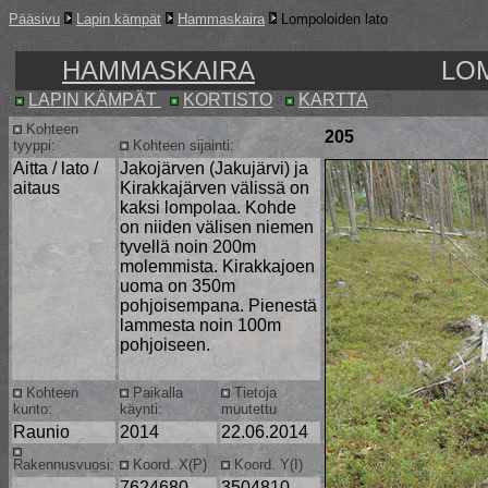
Pääsivu
Lapin kämpät
Hammaskaira
Lompoloiden lato
HAMMASKAIRA
LO
LAPIN KÄMPÄT
KORTISTO
KARTTA
Kohteen
205
tyyppi:
Kohteen sijainti:
Aitta / lato /
Jakojärven (Jakujärvi) ja
aitaus
Kirakkajärven välissä on
kaksi lompolaa. Kohde
on niiden välisen niemen
tyvellä noin 200m
molemmista. Kirakkajoen
uoma on 350m
pohjoisempana. Pienestä
lammesta noin 100m
pohjoiseen.
Kohteen
Paikalla
Tietoja
kunto:
käynti:
muutettu
Raunio
2014
22.06.2014
Rakennusvuosi:
Koord. X(P)
Koord. Y(I)
7624680
3504810