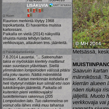
LISÄKUVIA
Huom:
Raunion merkintä löytyy 1968
topokartasta. Ei havaintoa muissa
kartoissani.
Paikalla on vielä (2014) näkyvillä
ohuista riuista tehdyn ladon,
verkkovajan, aitauksen tms. jäänteitä.
Metsässä, keskel
Päiväkirjamerkintöjä:
7.6.2014 Lauantai.
"... Sateenuhan
takia ei myöskään kiertely maittanut
MUISTIINPAN
vaan suuntasin ylävirtaan. Siellä
Saavuin kartan
ylimmäisten lompoloiden välissä pitäisi
olla joku raunio. Nättiä männikköä
männikössä. Tuv
tosiaan. Kartan merkinnän kohdalla ei
kierrän alueen 
heti löytynyt mitään kun silmät etsi ison
tukkikämpän jäänteitä. Paikalla oli
näen riukuja ri
kuitenkin pieni verkkovajaksi
jäljellä. Muoto
luokittelemani rakennus (205
Lompoloiden lato. Tuo rakennelma on
verkkovaja vai p
voinut olla lähes mikä muu tahansa
rannasta sivum