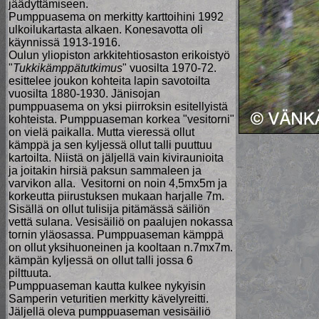
jäädyttämiseen.
Pumppuasema on merkitty karttoihini 1992
ulkoilukartasta alkaen. Konesavotta oli
käynnissä 1913-1916.
Oulun yliopiston arkkitehtiosaston erikoistyö
"
Tukkikämppätutkimus
" vuosilta 1970-72.
esittelee joukon kohteita lapin savotoilta
vuosilta 1880-1930. Jänisojan
pumppuasema on yksi piirroksin esitellyistä
kohteista. Pumppuaseman korkea "vesitorni"
on vielä paikalla. Mutta vieressä ollut
kämppä ja sen kyljessä ollut talli puuttuu
kartoilta. Niistä on jäljellä vain kiviraunioita
ja joitakin hirsiä paksun sammaleen ja
varvikon alla. Vesitorni on noin 4,5mx5m ja
korkeutta piirustuksen mukaan harjalle 7m.
Sisällä on ollut tulisija pitämässä säiliön
vettä sulana. Vesisäiliö on paalujen nokassa
tornin yläosassa. Pumppuaseman kämppä
on ollut yksihuoneinen ja kooltaan n.7mx7m.
kämpän kyljessä on ollut talli jossa 6
pilttuuta.
Pumppuaseman kautta kulkee nykyisin
Samperin veturitien merkitty kävelyreitti.
Jäljellä oleva pumppuaseman vesisäiliö