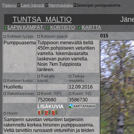
Pääsivu
Lapin kämpät
Hammaskaira
Jänesojan pumppuasema
TUNTSA MALTIO
Jän
LAPIN KÄMPÄT
KORTISTO
KARTTA
015
Kohteen tyyppi:
Kohteen sijainti:
Pumppuasema
Tulppioon menevältä tieltä
450m pohjoiseen veturitien
varrella. Iskemävaaralta
laskevan puron varrella.
Noin 7km Tulppiosta
länteen.
Paikalla
Tietoja
Kohteen kunto:
käynti:
muutettu
Huollettu
12.09.2016
Rakennusvuosi:
Koord. X(P)
Koord. Y(I)
7520680
3586730
LISÄKUVIA
Huom:
Samperin savotan veturitien tarpeisiin
rakennettu korkea hirsinen pumppuasema.
Vettä tarvittiin runsaasti vetureihin ja teiden