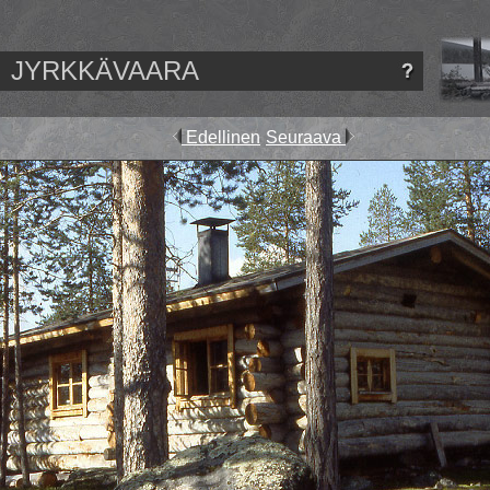
JYRKKÄVAARA
Edellinen
Seuraava