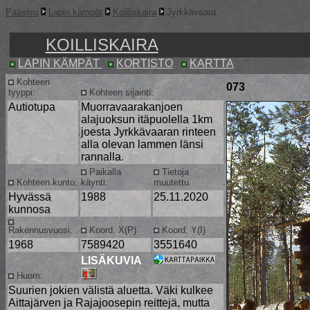
Pääsivu
Lapin kämpät
Koilliskaira
Jyrkkävaara
KOILLISKAIRA
LAPIN KÄMPÄT
KORTISTO
KARTTA
Kohteen
073
tyyppi:
Kohteen sijainti:
Autiotupa
Muorravaarakanjoen
alajuoksun itäpuolella 1km
joesta Jyrkkävaaran rinteen
alla olevan lammen länsi
rannalla.
Paikalla
Tietoja
Kohteen kunto:
käynti:
muutettu
Hyvässä
1988
25.11.2020
kunnosa
Rakennusvuosi:
Koord. X(P)
Koord. Y(I)
1968
7589420
3551640
LISÄKUVIA
Huom:
Suurien jokien välistä aluetta. Väki kulkee
Aittajärven ja Rajajoosepin reittejä, mutta