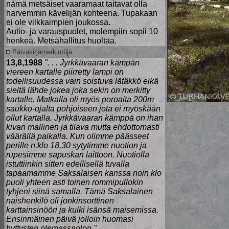
nämä metsäiset vaaramaat taitavat olla
harvemmin kävelijän kohteena. Tupakaan
ei ole vilkkaimpien joukossa.
Autio- ja varauspuolet, molempiin sopii 10
henkeä. Metsähallitus huoltaa.
Päiväkirjamerkintöjä:
13,8,1988
". . . Jyrkkävaaran kämpän
viereen kartalle piirretty lampi on
todellisuudessa vain soistuva lätäkkö eikä
sieltä lähde jokea joka sekin on merkitty
kartalle. Matkalla oli myös poroaita 200m
saukko-ojalta pohjoiseen jota ei myöskään
ollut kartalla. Jyrkkävaaran kämppä on ihan
kivan mallinen ja tilava mutta ehdottomasti
väärällä paikalla. Kun olimme päässeet
perille n.klo 18,30 sytytimme nuotion ja
rupesimme sapuskan laittoon. Nuotiolla
istuttiinkin sitten edellisellä tuvalla
tapaamamme Saksalaisen kanssa noin klo
puoli yhteen asti toinen rommipullokin
tyhjeni siinä samalla. Tämä Saksalainen
naishenkilö oli jonkinsorttinen
karttainsinööri ja kulki isänsä maisemissa.
Ensinmäinen päivä jolloin huomasi
hyttysten olemassaolon."