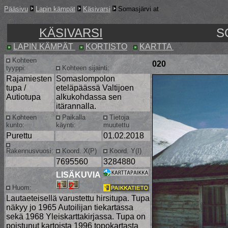
Pääsivu
Lapin kämpät
Käsivarsi
Somasjärvi at
KÄSIVARSI
S
LAPIN KÄMPÄT
KORTISTO
KARTTA
Kohteen
020
tyyppi:
Kohteen sijainti:
Rajamiesten
Somaslompolon
tupa /
eteläpäässä Valtijoen
Autiotupa
alkukohdassa sen
itärannalla.
Kohteen
Paikalla
Tietoja
kunto:
käynti:
muutettu
Purettu
01.02.2018
Rakennusvuosi:
Koord. X(P)
Koord. Y(I)
7695560
3284880
LISÄKUVIA
Huom:
Lautaeteisellä varustettu hirsitupa. Tupa
näkyy jo 1965 Autoilijan tiekartassa
sekä 1968 Yleiskarttakirjassa. Tupa on
poistunut kartoista 1996 topokartasta