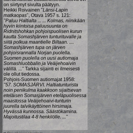
on siirtynyt sivulta päätyyn.
Heikki Roivainen "
Länsi-Lapin
matkaopas
", Otava 1957 s. 121:
"Paluu Haltialta ... ... Kolmas, niinikään
hyvin kiintoisa paluusuunta on
Ridnitshohkan pohjoispuolisen kurun
kautta Somashjärven tunturituvalle ja
siitä polkua maantielle Biltaan. ....
Somashjärven tupa on järven
pohjoisrannalla Norjan puolella.
Suomen puolella on uusi autiomaja
Somashluobbalin ja Veäijehoaivin
välillä. ..."
Tarkka sijainti ei ilmeisesti
ole ollut tiedossa.
Pohjois-Suomen autiomajat 1958:
"57. SOMASJÄRVI. Haltiatunturista
noin penikulma kaakkoon sijaitsevan
eteläisen Somasjärven eteläpuolisessa
maastossa Veäijehoaivi-tunturin
juurella talvikäyttöinen hirsimaja.
Hyvässä kunnossa. Säästökamina.
Majoitustilaa 4-8 henkilölle. ..."