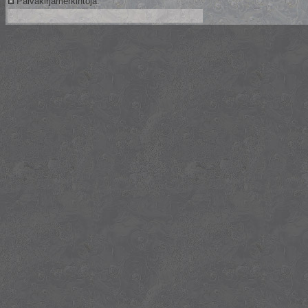
Päiväkirjamerkintöjä: