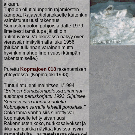
alkaen.
Tupa on ollut alunperin rajamiesten
kämppä. Rajavartiolaitokselle kuitenkin
valmistunut uusi rakennus
Somaslompolon pohjoislaidalle 1979.
Ilmeisesti tämä tupa jäi silloin
autiotuvaksi. Valokuvassa näkyy oven
vieressä nimikyltin alla luku 1956
(hiukan tulkinnan varainen mutta
hyvinkin mahdollinen vuosi kämpän
rakentamiselle.)
Purettu
Kopmajoen 018
rakentamisen
yhteydessä. (Kopmajoki 1993)
Tunturilatu lehti mainitsee 1/1994
"Entinen Somaslompolossa sijainnut
autiotupa peruskorjattu 1993. Sijaitsee
Somasjärven lounaispuolella
Kobmajoen varrella lähellä poroaitaa."
Onko tämä vanha siis siirretty vai
Kopmajoelle tehty aivan uusi.
Rakennusten koko, nurkkasalvokset ja
ikkunan paikka näyttää kuvissa hyvin
samanlaisilta. Lautaeteisessä oleva ovi