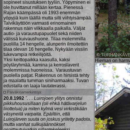
sopineet sisustuksen tyyliin. Yöpyminen ei
ole huvittanut millään kertaa. Pienessä
Rajan käämpässä oli 1993 enemmän
yöpyjiä kuin täällä mutta silti viihtyisämpää.
Talvikäyttöön varmasti erinomainen
rakennus näin vilkkaalla paikalla. Väljät
autio- ja varaustupapuolet sekä niiden
välissä kuivaushuone. Tilaa molemmilla
puolilla 14 hengelle, alunperin ilmoitettiin
tilaa olevan 16 hengelle. Nykyään vissiin
tukevampia retkeilijöitä.
Yksi keittopaikka kaasulla, kaksi
Hieman on harmaa
pöytäryhmää, kamina ja kerroslaverit
molemmissa huoneissa. Varaustuvan
puolella patjat. Rakennus on hirsistä tehty
ja maalattu tumman siniharmaaksi. Tuvan
edustalla on laaja lautaterassi.
Päiväkirjamerkintöjä:
20.8.1992
". . . Luirojoen ylitys onnistui
pikkuhoususillaan (oli ehkä hätävarjelun
liiottelua) ja miten kylmä vesi virkistikään
väsyneitä varpaita. Epäiltiin, että
Luirojärven suuta on joskus yritetty padota,
mutta vanhat sulkujäännökset
osoittautuivatkin sillantekeleeksi.