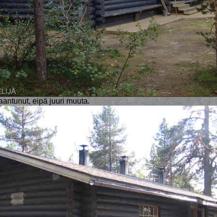
ntunut, eipä juuri muuta.