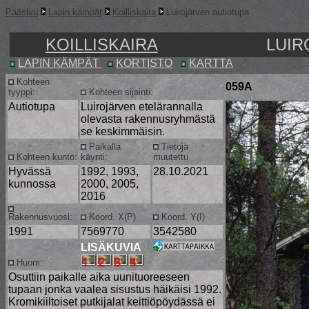
Pääsivu
Lapin kämpät
Koilliskaira
Luirojärven autiotupa
KOILLISKAIRA
LUIR
LAPIN KÄMPÄT
KORTISTO
KARTTA
Kohteen
059A
tyyppi:
Kohteen sijainti:
Autiotupa
Luirojärven etelärannalla
olevasta rakennusryhmästä
se keskimmäisin.
Paikalla
Tietoja
Kohteen kunto:
käynti:
muutettu
Hyvässä
1992, 1993,
28.10.2021
kunnossa
2000, 2005,
2016
Rakennusvuosi:
Koord. X(P)
Koord. Y(I)
1991
7569770
3542580
LISÄKUVIA
Huom:
Osuttiin paikalle aika uunituoreeseen
tupaan jonka vaalea sisustus häikäisi 1992.
Kromikiiltoiset putkijalat keittiöpöydässä ei