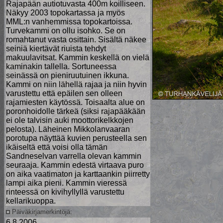
Rajapään autiotuvasta 400m koilliseen.
Näkyy 2003 topokartassa ja myös
MML:n vanhemmissa topokartoissa.
Turvekammi on ollu isohko. Se on
romahtanut vasta osittain. Sisältä näkee
seiniä kiertävät riuista tehdyt
makuulavitsat. Kammin keskellä on vielä
kaminakin tallella. Sortuneessa
seinässä on pieniruutuinen ikkuna.
Kammi on niin lähellä rajaa ja niin hyvin
varustettu että epäilen sen olleen
rajamiesten käytössä. Toisaalta alue on
poronhoidolle tärkeä (siksi rajapääkään
ei ole talvisin auki moottorikelkkojen
pelosta). Läheinen Mikkolanvaaran
porotupa näyttää kuvien perusteella sen
ikäiseltä että voisi olla tämän
Sandneselvan varrella olevan kammin
seuraaja. Kammin edestä virtaava puro
on aika vaatimaton ja karttaankin piirretty
lampi aika pieni. Kammin vieressä
rinteessä on kivihyllyllä varustettu
kellarikuoppa.
Päiväkirjamerkintöjä:
6.8.2006