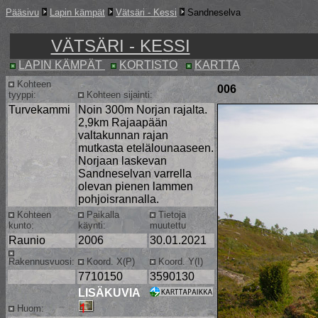
Pääsivu
Lapin kämpät
Vätsäri - Kessi
Sandneselva
VÄTSÄRI - KESSI
LAPIN KÄMPÄT
KORTISTO
KARTTA
Kohteen
006
tyyppi:
Kohteen sijainti:
Turvekammi
Noin 300m Norjan rajalta.
2,9km Rajaapään
valtakunnan rajan
mutkasta etelälounaaseen.
Norjaan laskevan
Sandneselvan varrella
olevan pienen lammen
pohjoisrannalla.
Kohteen
Paikalla
Tietoja
kunto:
käynti:
muutettu
Raunio
2006
30.01.2021
Rakennusvuosi:
Koord. X(P)
Koord. Y(I)
7710150
3590130
LISÄKUVIA
Huom: