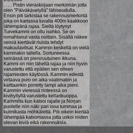
. . . . Pistin vieraskirjaan merkinnän jotta
olen ”Päiväkävelyllä” lähiseudulla.
Ensin piti tarkistaa se rakennusmerkintä
joka on kartassa tuvalta 400m kaakkoon
lähempänä rajaa. Sieltä löytynyt
Turvekammi on ollu isohko. Se on
romahtanut vasta osittain. Sisältä näkee
seiniä kiertävät riuista tehdyt
makuulavitsat. Kammin keskellä on vielä
kaminakin tallella. Sortuneessa
seinässä on pieniruutuinen ikkuna.
Kammi on niin lähellä rajaa ja niin hyvin
varustettu että epäilen sen olleen
rajamiesten käytössä. Kammin edestä
virtaava puro on aika vaatimaton ja
karttaankin piirretty lampi aika pieni.
Kammin vieressä rinteessä on
kivihyllyllä varustettu kellarikuoppa.
Kammilta kun katsoi rajalle ja Norjan
puolelle niin näki pari isoa tummaa ja
kulmikasta möhkälettä. Piti oikein kiertää
lähempää katsomassa jotta uskoi niiden
olevan kiviä eikä rakennuksia.