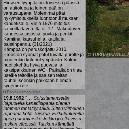
Hirsisen tyyppitalon toisessa päässä
on autiotupa ja toinen pää on
varaustupana. Molemmat päät
nykymitoituksella luontoon.fi mukaan
kahdeksalle. Vielä 1976 mitoitus
samoilla lavereilla oli 12. Makuulaverit
kahdessa tasossa, pöytä ja penkit.
Kamiina, kaasuhella, kattila ja
paistinpannu. (01/2021)
Kämppä on peruskorjattu 2010.
Eroosion syömät polut tuvalta purolle ja
muutenkin kulunut ympäristö. Kolme
nuotiokehää hyvä puuvaja ja
kaksipaikkainen WC. Paikalla on tilaa
useille teltoille ja saa sen teltan
rauhalliseenkin paikkaan hieman
syrjemmälle.
Päiväkirjamerkintöjä:
19.8.1992
". . . Solustamanselän
itäpuolella kanariisipataa pienen
lammen rantatöyräällä. Sitten viimeinen
rupeama kohti Tuiskua. Pikkutuntureilla
upea puronvarsikosteikko jo alkavissa
ruskan väreissä. Tuiskun kämpällä