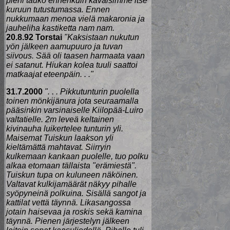
pieni tauko ennenkuin käväisimme itse
kuruun tutustumassa. Ennen
nukkumaan menoa vielä makaronia ja
jauheliha kastiketta nam nam.
20.8.92 Torstai
"Kaksistaan nukutun
yön jälkeen aamupuuro ja tuvan
siivous. Sää oli taasen harmaata vaan
ei satanut. Hiukan kolea tuuli saattoi
matkaajat eteenpäin. . ."
31.7.2000
". . . Pikkutunturin puolella
toinen mönkijänura jota seuraamalla
pääsinkin varsinaiselle Kiilopää-Luiro
valtatielle. 2m leveä keltainen
kivinauha luikertelee tunturin yli.
Maisemat Tuiskun laakson yli
kieltämättä mahtavat. Siirryin
kulkemaan kankaan puolelle, tuo polku
alkaa etomaan tällaista "erämiestä".
Tuiskun tupa on kuluneen näköinen.
Valtavat kulkijamäärät näkyy pihalle
syöpyneinä polkuina. Sisällä sangot ja
kattilat vettä täynnä. Likasangossa
jotain haisevaa ja roskis sekä kamina
täynnä. Pienen järjestelyn jälkeen