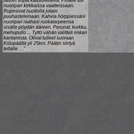
laitoin sopat kaasuliedellä. Pihalle tuli
nuoripari kirkkaissa vaatteissaan.
Rupesivat nuotiolla jotain
puuhastelemaan. Kahvia hörppiessäni
nuoripari raahasi ruokatarpeensa
sisälle pöydän ääreen. Perunat, kurkku,
mehupullo ... Tyttö vähän valitteli rinkan
kantamista. Olivat tulleet suoraan
Kiilopäältä yli 25km. Päätin siirtyä
teltalle. . ."