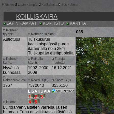
Pääsivu
Lapin kämpät
Koilliskaira
Tuiskukuru
KOILLISKAIRA
LAPIN KÄMPÄT
KORTISTO
KARTTA
Kohteen
035
tyyppi:
Kohteen sijainti:
Autiotupa
Tuiskukurun
kaakkoispäässä puron
itärannalla noin 2km
Tuiskupään eteläpuolella.
Kohteen
Paikalla
Tietoja
kunto:
käynti:
muutettu
Hyvässä
1992, 2000,
16.12.2021
kunnossa
2009
Rakennusvuosi:
Koord. X(P)
Koord. Y(I)
1967
7570040
3535130
LISÄKUVIA
Huom:
Luirojärven valtatien varrella, ja sen
huomaa. Tupa on vilkkaassa käytössä.