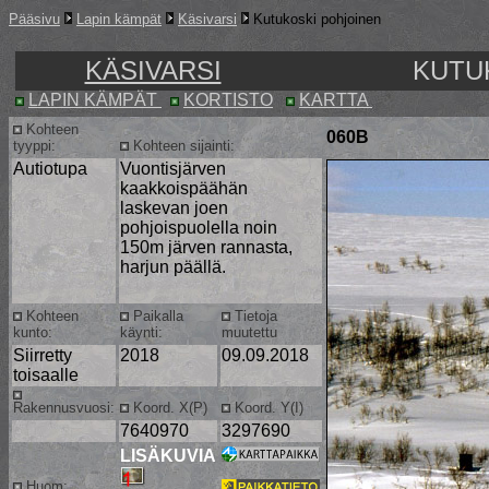
Pääsivu
Lapin kämpät
Käsivarsi
Kutukoski pohjoinen
KÄSIVARSI
KUTU
LAPIN KÄMPÄT
KORTISTO
KARTTA
Kohteen
060B
tyyppi:
Kohteen sijainti:
Autiotupa
Vuontisjärven
kaakkoispäähän
laskevan joen
pohjoispuolella noin
150m järven rannasta,
harjun päällä.
Kohteen
Paikalla
Tietoja
kunto:
käynti:
muutettu
Siirretty
2018
09.09.2018
toisaalle
Rakennusvuosi:
Koord. X(P)
Koord. Y(I)
7640970
3297690
LISÄKUVIA
Huom: