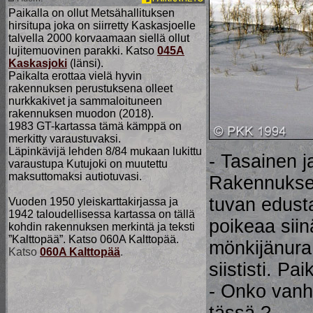
Paikalla on ollut Metsähallituksen
hirsitupa joka on siirretty Kaskasjoelle
talvella 2000 korvaamaan siellä ollut
lujitemuovinen parakki. Katso
045A
Kaskasjoki
(länsi).
Paikalta erottaa vielä hyvin
rakennuksen perustuksena olleet
nurkkakivet ja sammaloituneen
rakennuksen muodon (2018).
1983 GT-kartassa tämä kämppä on
merkitty varaustuvaksi.
Läpinkävijä lehden 8/84 mukaan lukittu
- Tasainen j
varaustupa Kutujoki on muutettu
maksuttomaksi autiotuvasi.
Rakennuksen
tuvan edusta
Vuoden 1950 yleiskarttakirjassa ja
1942 taloudellisessa kartassa on tällä
poikeaa siin
kohdin rakennuksen merkintä ja teksti
”Kalttopää”. Katso 060A Kalttopää.
mönkijänura 
Katso
060A Kalttopää
.
siististi. Pai
- Onko vanho