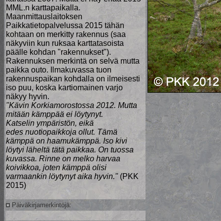
MML.n karttapaikalla.
Maanmittauslaitoksen
Paikkatietopalvelussa 2015 tähän
kohtaan on merkitty rakennus (saa
näkyviin kun ruksaa karttatasoista
päälle kohdan "rakennukset").
Rakennuksen merkintä on selvä mutta
paikka outo. Ilmakuvassa tuon
rakennuspaikan kohdalla on ilmeisesti
iso puu, koska kartiomainen varjo
näkyy hyvin.
"Kävin Korkiamorostossa 2012. Mutta
mitään kämppää ei löytynyt.
Katselin ympäristön, eikä
edes nuotiopaikkoja ollut. Tämä
kämppä on haamukämppä. Iso kivi
löytyi läheltä tätä paikkaa. On tuossa
kuvassa. Rinne on melko harvaa
koivikkoa, joten kämppä olisi
varmaankin löytynyt aika hyvin."
(PKK
2015)
Päiväkirjamerkintöjä: