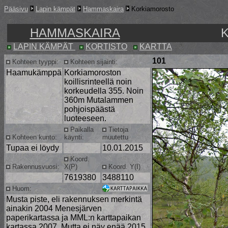
Pääsivu
Lapin kämpät
Hammaskaira
Korkiamorosto
HAMMASKAIRA
LAPIN KÄMPÄT
KORTISTO
KARTTA
101
Kohteen tyyppi:
Kohteen sijainti:
Haamukämppä
Korkiamoroston
koillisrinteellä noin
korkeudella 355. Noin
360m Mutalammen
pohjoispäästä
luoteeseen.
Paikalla
Tietoja
Kohteen kunto:
käynti:
muutettu
Tupaa ei löydy
10.01.2015
Koord.
Rakennusvuosi:
X(P)
Koord. Y(I)
7619380
3488110
Huom:
Musta piste, eli rakennuksen merkintä
ainakin 2004 Menesjärven
paperikartassa ja MML:n karttapaikan
kartassa 2007. Mutta ei näy enää 2015