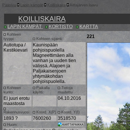
Pääsivu
Lapin kämpät
Koilliskaira
Aittajärven laavu
KOILLISKAIRA
LAPIN KÄMPÄT
KORTISTO
KARTTA
Kohteen
221
tyyppi:
Kohteen sijainti:
Autiotupa /
Kaunispään
Kestikievari
pohjoispuolella
Magneettimäen alla
vanhan ja uuden tien
välissä. Alajoen ja
Paljakaisenjoen
yhtymäkohdan
pohjoispuolella.
Kohteen
Paikalla
Tietoja
kunto:
käynti:
muutettu
Ei juuri erotu
04.10.2016
maastosta
Rakennusvuosi:
Koord. X(P)
Koord. Y(I)
1893 ?
7600260
3518570
Huom: