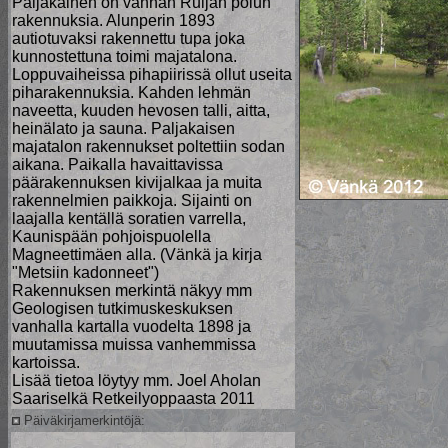
Paljakainen on vanhan Ruijan polun
rakennuksia. Alunperin 1893
autiotuvaksi rakennettu tupa joka
kunnostettuna toimi majatalona.
Loppuvaiheissa pihapiirissä ollut useita
piharakennuksia. Kahden lehmän
naveetta, kuuden hevosen talli, aitta,
heinälato ja sauna. Paljakaisen
majatalon rakennukset poltettiin sodan
aikana. Paikalla havaittavissa
päärakennuksen kivijalkaa ja muita
rakennelmien paikkoja. Sijainti on
laajalla kentällä soratien varrella,
Kaunispään pohjoispuolella
Magneettimäen alla. (Vänkä ja kirja
"Metsiin kadonneet")
Rakennuksen merkintä näkyy mm
Geologisen tutkimuskeskuksen
vanhalla kartalla vuodelta 1898 ja
muutamissa muissa vanhemmissa
kartoissa.
Lisää tietoa löytyy mm. Joel Aholan
Saariselkä Retkeilyoppaasta 2011
Päiväkirjamerkintöjä: