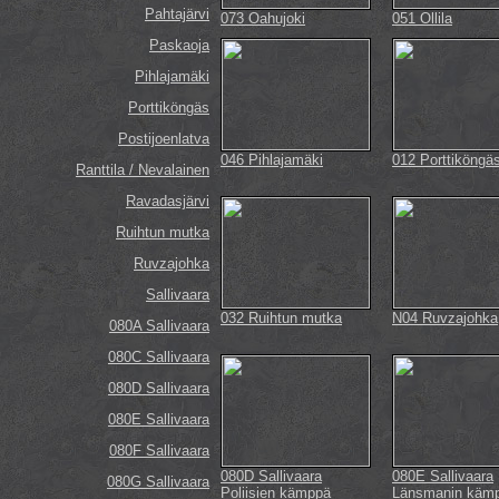
Pahtajärvi
073 Oahujoki
051 Ollila
Paskaoja
Pihlajamäki
Porttiköngäs
Postijoenlatva
046 Pihlajamäki
012 Porttiköngä
Ranttila / Nevalainen
Ravadasjärvi
Ruihtun mutka
Ruvzajohka
Sallivaara
032 Ruihtun mutka
N04 Ruvzajohka
080A Sallivaara
080C Sallivaara
080D Sallivaara
080E Sallivaara
080F Sallivaara
080D Sallivaara
080E Sallivaara
080G Sallivaara
Poliisien kämppä
Länsmanin käm