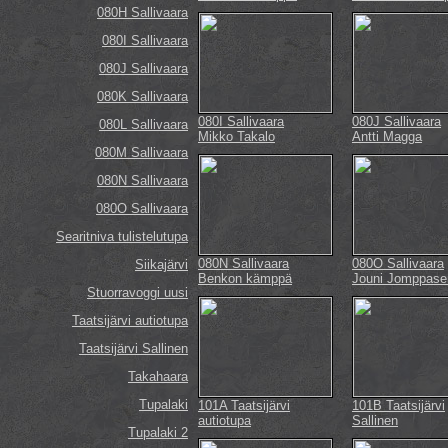
080H Sallivaara
080I Sallivaara
080J Sallivaara
080K Sallivaara
080I Sallivaara
080J Sallivaara
080L Sallivaara
Mikko Takalo
Antti Magga
080M Sallivaara
080N Sallivaara
080O Sallivaara
Searitniva tulistelutupa
080N Sallivaara
080O Sallivaara
Siikajärvi
Benkon kämppä
Jouni Jomppase
Stuorravoggi uusi
Taatsijärvi autiotupa
Taatsijärvi Sallinen
Takahaara
Tupalaki
101A Taatsijärvi
101B Taatsijärvi
autiotupa
Sallinen
Tupalaki 2