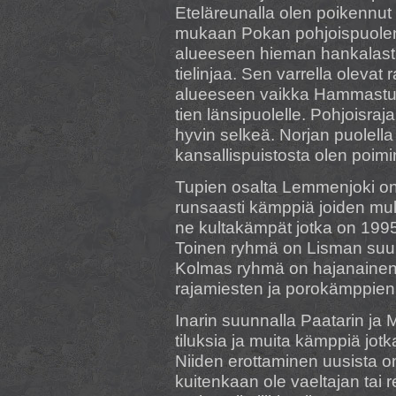
Eteläreunalla olen poikennut
mukaan Pokan pohjoispuolen a
alueeseen hieman hankalasti. 
tielinjaa. Sen varrella oleva
alueeseen vaikka Hammastunt
tien länsipuolelle. Pohjoisraj
hyvin selkeä. Norjan puolell
kansallispuistosta olen poim
Tupien osalta Lemmenjoki on 
runsaasti kämppiä joiden muk
ne kultakämpät jotka on 199
Toinen ryhmä on Lisman suunna
Kolmas ryhmä on hajanainen 
rajamiesten ja porokämppien
Inarin suunnalla Paatarin ja
tiluksia ja muita kämppiä jotka
Niiden erottaminen uusista o
kuitenkaan ole vaeltajan tai re