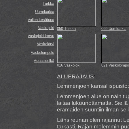
Turkka
Uurrekarkia
Vallen kesätupa
Vaskojoki
050 Turkka
099 Uurekarkia
Vaskojoki korsu
Vaskojärvi
Vaskolompolo
Vuossiselkä
016 Vaskojoki
021 Vaskolompo
ALUERAJAUS
:
Lemmenjoen kansallispuisto:
Lemmenjoen alue on näin tupa
laitaa lukuunottamatta. Siell
erämaiden suuntiin ilman sel
Länsireunan olen rajannut L
tarkasti. Rajan molemmin puol