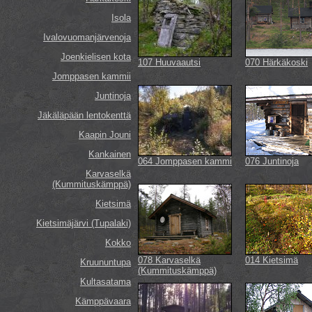
Isola
Ivalovuomanjärvenoja
Joenkielisen kota
107 Huuvaautsi
070 Härkäkoski
Jomppasen kammii
Juntinoja
Jäkäläpään lentokenttä
Kaapin Jouni
Kankainen
064 Jomppasen kammi
076 Juntinoja
Karvaselkä
(Kummituskämppä)
Kietsimä
Kietsimäjärvi (Tupalaki)
Kokko
078 Karvaselkä
014 Kietsimä
Kruununtupa
(Kummituskämppä)
Kultasatama
Kämppävaara