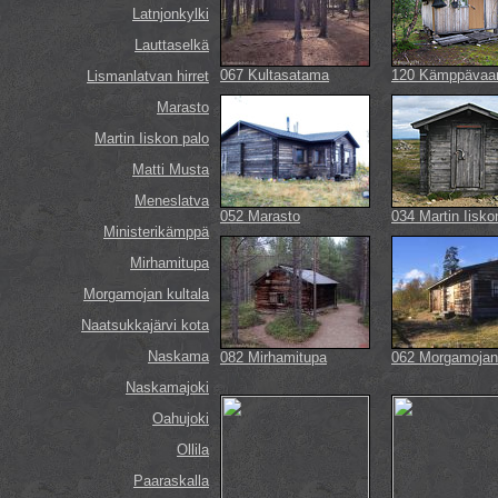
Latnjonkylki
Lauttaselkä
067 Kultasatama
120 Kämppävaa
Lismanlatvan hirret
Marasto
Martin Iiskon palo
Matti Musta
Meneslatva
052 Marasto
034 Martin Iisko
Ministerikämppä
Mirhamitupa
Morgamojan kultala
Naatsukkajärvi kota
Naskama
082 Mirhamitupa
062 Morgamojan 
Naskamajoki
Oahujoki
Ollila
Paaraskalla