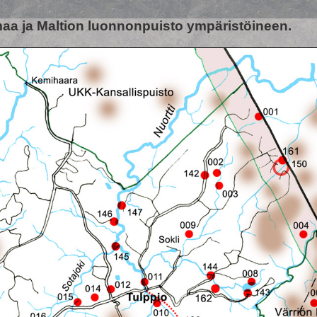
aa ja Maltion luonnonpuisto ympäristöineen.