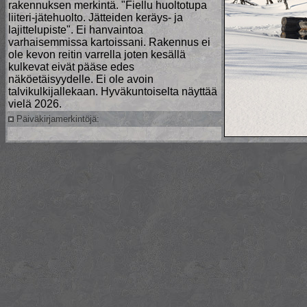
rakennuksen merkintä. "Fiellu huoltotupa
liiteri-jätehuolto. Jätteiden keräys- ja
lajittelupiste". Ei hanvaintoa
varhaisemmissa kartoissani. Rakennus ei
ole kevon reitin varrella joten kesällä
kulkevat eivät pääse edes
näköetäisyydelle. Ei ole avoin
talvikulkijallekaan. Hyväkuntoiselta näyttää
vielä 2026.
Päiväkirjamerkintöjä: