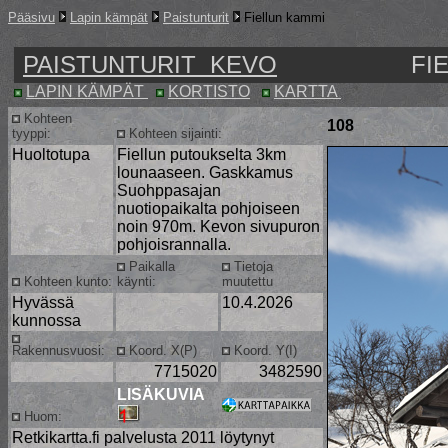
Pääsivu
Lapin kämpät
Paistunturit
Fiellun kammi
PAISTUNTURIT KEVO
FI
LAPIN KÄMPÄT
KORTISTO
KARTTA
Kohteen
108
tyyppi:
Kohteen sijainti:
Huoltotupa
Fiellun putoukselta 3km
lounaaseen. Gaskkamus
Suohppasajan
nuotiopaikalta pohjoiseen
noin 970m. Kevon sivupuron
pohjoisrannalla.
Paikalla
Tietoja
Kohteen kunto:
käynti:
muutettu
Hyvässä
10.4.2026
kunnossa
Rakennusvuosi:
Koord. X(P)
Koord. Y(I)
7715020
3482590
LISÄKUVIA
Huom:
Retkikartta.fi palvelusta 2011 löytynyt