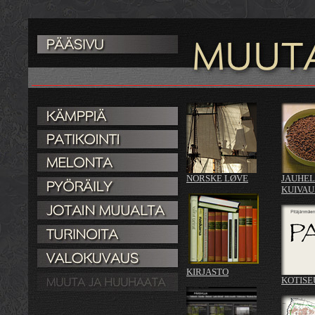
NORSKE LØVE
JAUHEL
KUIVAU
KIRJASTO
KOTISE