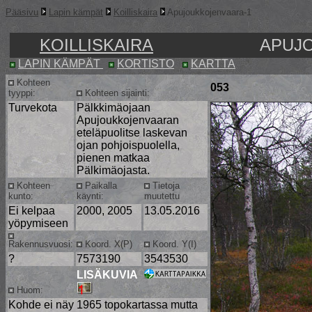
Pääsivu
Lapin kämpät
Koilliskaira
Apujoukkojenvaara-1
KOILLISKAIRA
APUJ
LAPIN KÄMPÄT
KORTISTO
KARTTA
Kohteen
053
tyyppi:
Kohteen sijainti:
Turvekota
Pälkkimäojaan
Apujoukkojenvaaran
eteläpuolitse laskevan
ojan pohjoispuolella,
pienen matkaa
Pälkimäojasta.
Kohteen
Paikalla
Tietoja
kunto:
käynti:
muutettu
Ei kelpaa
2000, 2005
13.05.2016
yöpymiseen
Rakennusvuosi:
Koord. X(P)
Koord. Y(I)
?
7573190
3543530
LISÄKUVIA
Huom:
Kohde ei näy 1965 topokartassa mutta