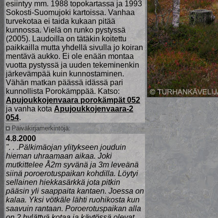
esiintyy mm. 1988 topokartassa ja 1993
Sokosti-Suomujoki kartoissa. Vanhaa
turvekotaa ei taida kukaan pitää
kunnossa. Vielä on runko pystyssä
(2005). Laudoilla on tätäkin koitettu
paikkailla mutta yhdellä sivulla jo koiran
mentävä aukko. Ei ole enään montaa
vuotta pystyssä ja uuden tekeminenkin
järkevämpää kuin kunnostaminen.
Vähän matkan päässä idässä pari
kunnollista Porokämppää. Katso:
Apujoukkojenvaara porokämpät 052
ja vanha kota
Apujoukkojenvaara-2
054
.
Päiväkirjamerkintöjä:
4.8.2000
". . .Pälkimäojan ylitykseen jouduin
hieman uhraamaan aikaa. Joki
mutkittelee Å2m syvänä ja 3m leveänä
siinä poroerotuspaikan kohdilla. Löytyi
sellainen hiekkasärkkä jota pitkin
pääsin yli saappaita kantaen. Joessa on
kalaa. Yksi vötkäle lähti ruohikosta kun
saavuin rantaan. Poroerotuspaikan alla
on 2 hylättyä kotaa ja käytössä olevat