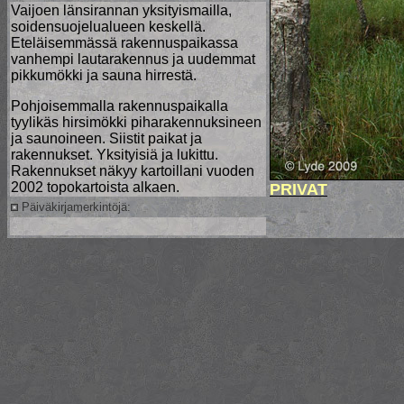
Vaijoen länsirannan yksityismailla,
soidensuojelualueen keskellä.
Eteläisemmässä rakennuspaikassa
vanhempi lautarakennus ja uudemmat
pikkumökki ja sauna hirrestä.
Pohjoisemmalla rakennuspaikalla
tyylikäs hirsimökki piharakennuksineen
ja saunoineen. Siistit paikat ja
rakennukset. Yksityisiä ja lukittu.
Rakennukset näkyy kartoillani vuoden
2002 topokartoista alkaen.
PRIVAT
Päiväkirjamerkintöjä: