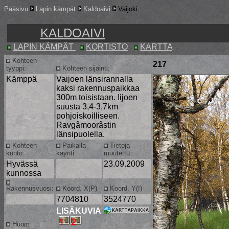
Pääsivu
Lapin kämpät
Kaldoaivi
Vaijoki
KALDOAIVI
LAPIN KÄMPÄT
KORTISTO
KARTTA
Kohteen
217
tyyppi:
Kohteen sijainti:
Kämppä
Vaijoen länsirannalla
kaksi rakennuspaikkaa
300m toisistaan. Iijoen
suusta 3,4-3,7km
pohjoiskoilliseen.
Ravgâmoorâstin
länsipuolella.
Kohteen
Paikalla
Tietoja
kunto:
käynti:
muutettu
Hyvässä
23.09.2009
kunnossa
Rakennusvuosi:
Koord. X(P)
Koord. Y(I)
7704810
3524770
LISÄKUVIA
Huom: