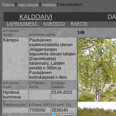
Pääsivu
Lapin kämpät
Kaldoaivi
Davvetluokta A
KALDOAIVI
DA
LAPIN KÄMPÄT
KORTISTO
KARTTA
Kohteen
149
tyyppi:
Kohteen sijainti:
Kämppä
Pautujärven
kaakkoislaidalla olevan
Jeäggenjargan
itäpuolella olevan lahden
(Davvetluokta)
itärannalla. Lahden
perältä n.300m ja
Pautujärven
koilliskärjestä n.4km.
Kohteen
Paikalla
Tietoja
kunto:
käynti:
muutettu
Hyvässä
23.04.2015
kunnossa
Rakennusvuosi:
Koord. X(P)
Koord. Y(I)
7705050
3539140