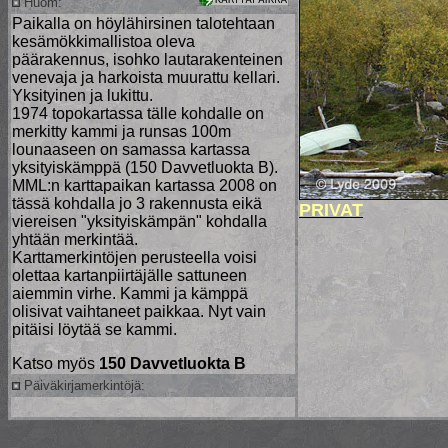
Huom:
Paikalla on höylähirsinen talotehtaan
kesämökkimallistoa oleva
päärakennus, isohko lautarakenteinen
venevaja ja harkoista muurattu kellari.
Yksityinen ja lukittu.
1974 topokartassa tälle kohdalle on
merkitty kammi ja runsas 100m
lounaaseen on samassa kartassa
yksityiskämppä (150 Davvetluokta B).
MML:n karttapaikan kartassa 2008 on
tässä kohdalla jo 3 rakennusta eikä
PRIVAT
viereisen "yksityiskämpän" kohdalla
yhtään merkintää.
Karttamerkintöjen perusteella voisi
olettaa kartanpiirtäjälle sattuneen
aiemmin virhe. Kammi ja kämppä
olisivat vaihtaneet paikkaa. Nyt vain
pitäisi löytää se kammi.
Katso myös
150 Davvetluokta B
Päiväkirjamerkintöjä: