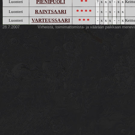
* *
PIENIPUOLI
Luonteri
?
x
x
x
-
x
x
Keitt
* * * *
RAINTSAARI
Luonteri
-
x
-
x
-
x
x
* * *
VARTEUSSAARI
Luonteri
-
x
x
x
-
-
x
Keitt
28.7.2007 Virheistä, toimimattomista- ja väärään paikkaan menevistä