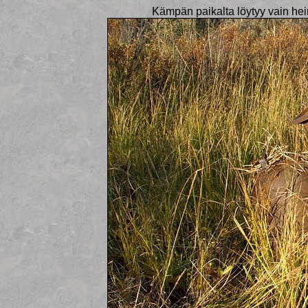
Kämpän paikalta löytyy vain hei